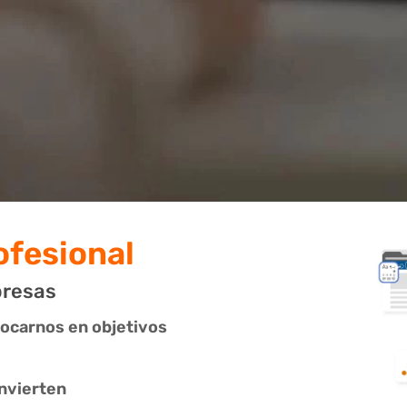
fesional
presas
ocarnos en objetivos
onvierten