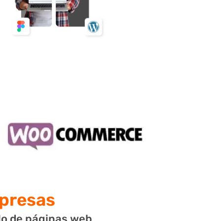
presas
llo de páginas web