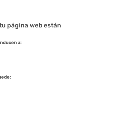
 tu página web están
onducen a:
uede: