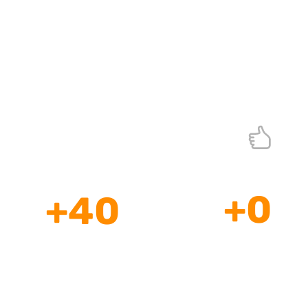
Age
Si
+
0
+
40
Profesionales
Años de
a su Disposición
Experiencia