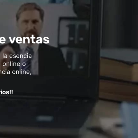
e ventas
 la esencia
 online o
cia online,
ios!!