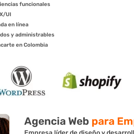
iencias funcionales
UX/UI
da en línea
dos y administrables
acarte en Colombia
Agencia Web
para Em
Empresa líder de diseño y desarro