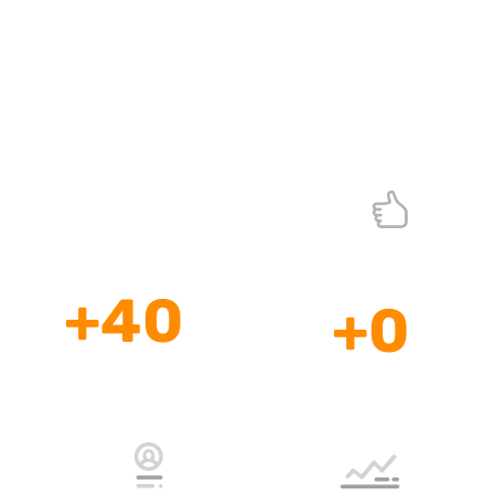
Agencia Web Profesional
Sitios web que generan resultados
+
40
+
0
Años de
Profesionales
Experiencia
a su Disposición