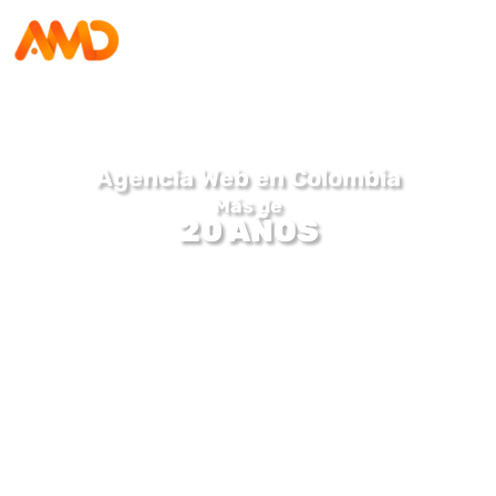
Agencia Web en Colombia
Más de
20 AÑOS
Convirtiendo sitios web en máquinas de ventas
Agencia Web en Colombia AMD, creamos sitios a
tu medida que capturan la esencia de tu negocio y
encantan a Google. Ya sea una web corporativa,
tienda online o blog personal, nuestro diseño
profesional y personalizado eleva tu presencia
online, generando confianza y aumentando
clientes.