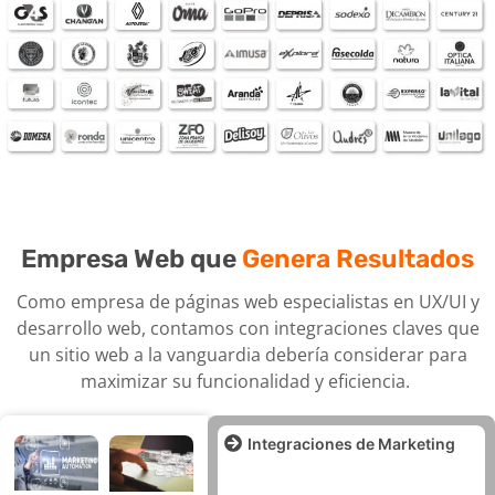
panorama digital.
relevante y atractiva para tus
objetivos locales
Nuestros especialistas en
diseño de páginas web se
aseguran de que tu página
tenga una estética única que
se alinee con los colores
corporativos y se destaque
entre la competencia.
Empresa Web que
Genera Resultados
Las ventajas de una página
web informativa incluyen la
Como empresa de páginas web especialistas en UX/UI y
mejora de la imagen de
desarrollo web, contamos con integraciones claves que
marca, posicionamiento en el
un sitio web a la vanguardia debería considerar para
mercado, disponibilidad las
maximizar su funcionalidad y eficiencia.
24 horas del día los 7 días de
la semana, ahorro en gastos
logísticos, contacto directo
Integraciones de Marketing
con los clientes y la
capacidad de administrar
fácilmente el contenido.