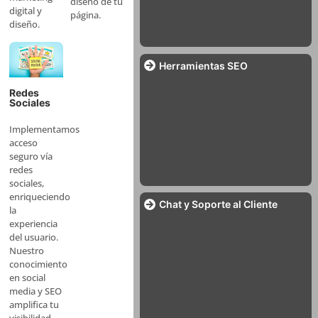
diseño de tu
digital y
página.
diseño.
Herramientas SEO
Redes
Sociales
Implementamos
acceso
seguro vía
redes
sociales,
enriqueciendo
Chat y Soporte al Cliente
la
experiencia
del usuario.
Nuestro
conocimiento
en social
media y SEO
amplifica tu