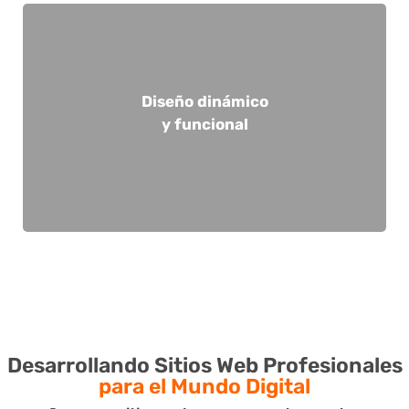
importantes de Colombia.
servir y expandirse a lo largo de todas las ciudades
encuentro entre diseño y funcionalidad, pensado para
del cliente. Con nosotros, tu sitio será un punto de
Diseño dinámico
profunda y una atención meticulosa a las necesidades
efectivo de tus metas, mediante una personalización
y funcional
asegura excelentes tasas de conversión y el logro
construyen con el usuario en mente. Esta estrategia
destacan por su estética y dinamismo, sino que se
responsive y optimizados para impulsar ventas, no solo
Sitios web visualmente impresionantes, con diseño
Desarrollando Sitios Web Profesionales
para el Mundo Digital