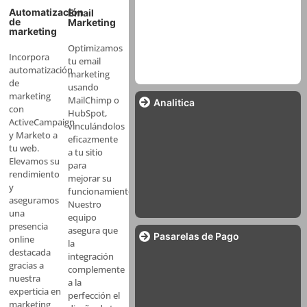
Automatización
Email
de
Marketing
Ofrecemos
diseño web
marketing
personalizado en Bogotá,
Optimizamos
diseñado específicamente
Incorpora
tu email
para el mercado colombiano.
automatización
marketing
de
usando
marketing
MailChimp o
Analitica
con
HubSpot,
ActiveCampaign
vinculándolos
y Marketo a
eficazmente
tu web.
a tu sitio
Elevamos su
para
rendimiento
mejorar su
y
funcionamiento.
aseguramos
Nuestro
una
equipo
presencia
asegura que
Pasarelas de Pago
online
la
destacada
integración
gracias a
complemente
nuestra
a la
experticia en
perfección el
marketing