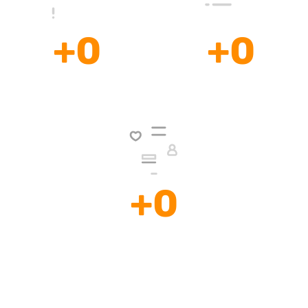
+
0
+
0
Desarrollo de
Diseño de Páginas
Sitios Web
Web Ecommerce
+
0
Desarrollos Web
a la Medida