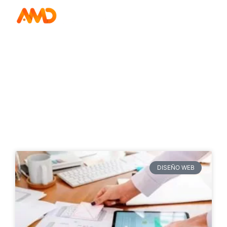
Blog de Agencia
Web.
Últimas tendencias y noticias sobre, Diseño Web,
Marketing Digital y contenido de valor para
posicionar tu empresa en internet.
DISEÑO WEB