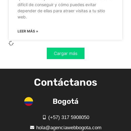
difícil de conseguir y cómo puedes evitar
depender de ellas para atraer visitas a tu sitio
web.
LEER MÁS »
Cargar más
Contáctanos
Bogotá
(+57) 317 5908050
hola@agenciawebbogota.com